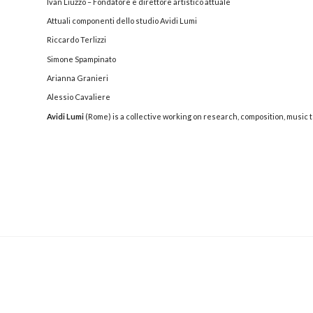
Ivan Liuzzo – Fondatore e direttore artistico attuale
Attuali componenti dello studio Avidi Lumi
Riccardo Terlizzi
Simone Spampinato
Arianna Granieri
Alessio Cavaliere
Avidi Lumi
(Rome) is a collective working on research, composition, music 